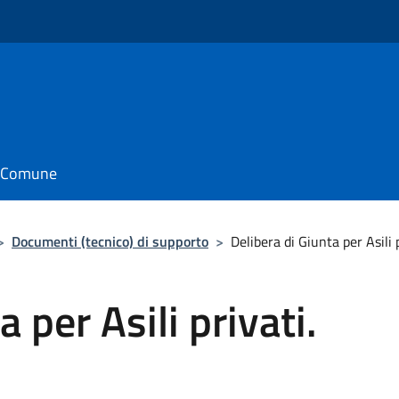
il Comune
>
Documenti (tecnico) di supporto
>
Delibera di Giunta per Asili 
 per Asili privati.