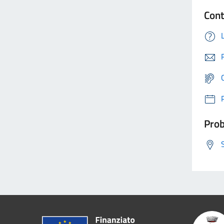
Cont
Prob