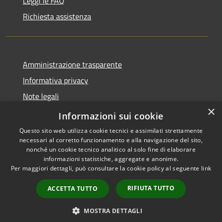
Leggi le FAQ
Richiesta assistenza
Amministrazione trasparente
Informativa privacy
Note legali
×
Dichiarazione di accessibilità
Informazioni sui cookie
Questo sito web utilizza cookie tecnici e assimilati strettamente
necessari al corretto funzionamento e alla navigazione del sito,
nonché un cookie tecnico analitico al solo fine di elaborare
informazioni statistiche, aggregate e anonime.
RSS
Copyright © 2026 • Comune di
Per maggiori dettagli, può consultare la cookie policy al seguente
link
Accessibilità
Gazzuolo • Powered by
Privacy
Municipium
Accesso
•
RIFIUTA TUTTO
ACCETTA TUTTO
Cookie
redazione
Mappa del sito
MOSTRA DETTAGLI