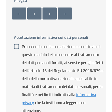
Allegati
Allegato 1
Allegato 2
Allegato 3
Allegato 4
+ Carica allegato 1
+ Carica allegato 2
+ Carica allegato 3
+ Carica allegato 4
+
+
+
+
Accettazione informativa sui dati personali
Procedendo con la compilazione e con l'invio di
questo modulo Lei acconsente al trattamento
dei dati personali forniti, ai sensi e per gli effetti
dell'articolo 13 del Regolamento EU 2016/679 e
della della normativa nazionale applicabile in
materia di trattamento dei dati personali, per la
finalità e nei limiti indicati dalla
informativa
privacy
che la invitiamo a leggere con
attenzione.