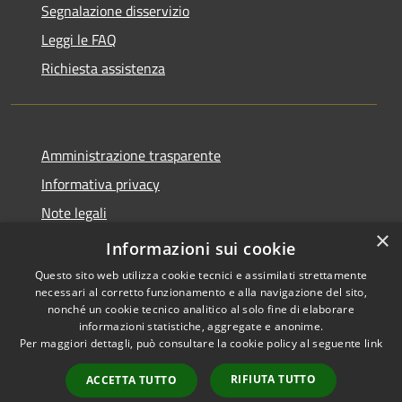
Segnalazione disservizio
Leggi le FAQ
Richiesta assistenza
Amministrazione trasparente
Informativa privacy
Note legali
×
Dichiarazione di accessibilità
Informazioni sui cookie
Questo sito web utilizza cookie tecnici e assimilati strettamente
necessari al corretto funzionamento e alla navigazione del sito,
nonché un cookie tecnico analitico al solo fine di elaborare
informazioni statistiche, aggregate e anonime.
RSS
Copyright © 2026 • Comune di
Per maggiori dettagli, può consultare la cookie policy al seguente
link
Accessibilità
Gazzuolo • Powered by
Privacy
Municipium
Accesso
•
RIFIUTA TUTTO
ACCETTA TUTTO
Cookie
redazione