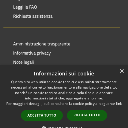
Leggi le FAQ
Richiesta assistenza
Amministrazione trasparente
Informativa privacy
Note legali
×
Dichiarazione di accessibilità
Informazioni sui cookie
Questo sito web utilizza cookie tecnici e assimilati strettamente
necessari al corretto funzionamento e alla navigazione del sito,
nonché un cookie tecnico analitico al solo fine di elaborare
informazioni statistiche, aggregate e anonime.
RSS
Copyright © 2026 • Comune di
Per maggiori dettagli, può consultare la cookie policy al seguente
link
Accessibilità
Gazzuolo • Powered by
Privacy
Municipium
Accesso
•
RIFIUTA TUTTO
ACCETTA TUTTO
Cookie
redazione
Mappa del sito