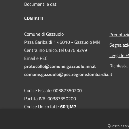
Documenti e dati
CONTATTI
Comune di Gazzuolo
Prenotaz
P.zza Garibaldi 1 46010 - Gazzuolo MN
Segnalazi
Centralino Unico: tel 0376 9249
Leggi le 
Email e PEC:
Richiesta
protocollo@comune.gazzuolo.mn.it
comune.gazzuolo@pec.regione.lombardia.it
Codice Fiscale: 00387350200
Partita IVA: 00387350200
Codice Unico fatt.:
6R1JM7
Codice IPA:
c_d959
Questo sito 