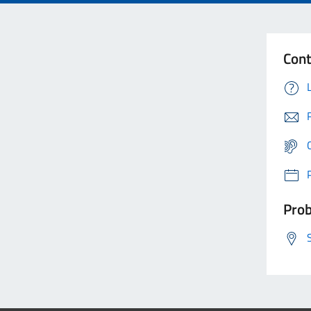
Cont
Prob