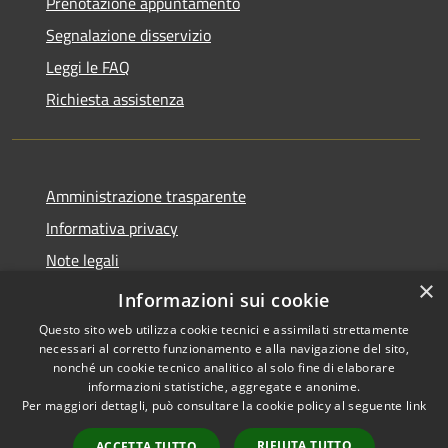
Prenotazione appuntamento
Segnalazione disservizio
Leggi le FAQ
Richiesta assistenza
Amministrazione trasparente
Informativa privacy
Note legali
×
Dichiarazione di accessibilità
Informazioni sui cookie
Questo sito web utilizza cookie tecnici e assimilati strettamente
necessari al corretto funzionamento e alla navigazione del sito,
nonché un cookie tecnico analitico al solo fine di elaborare
informazioni statistiche, aggregate e anonime.
RSS
Copyright © 2026 • Comune di
Per maggiori dettagli, può consultare la cookie policy al seguente
link
Accessibilità
Gazzuolo • Powered by
Privacy
Municipium
Accesso
•
RIFIUTA TUTTO
ACCETTA TUTTO