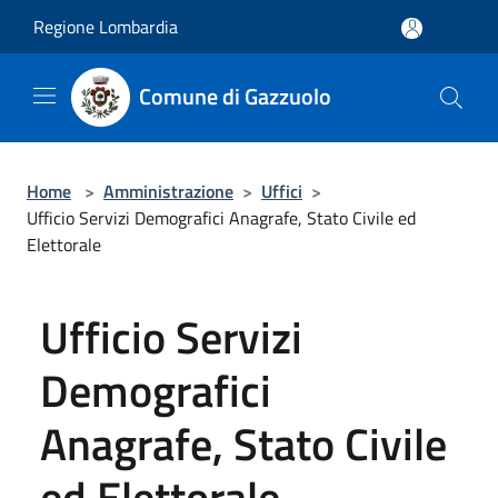
Salta al contenuto principale
Regione Lombardia
Comune di Gazzuolo
Home
>
Amministrazione
>
Uffici
>
Ufficio Servizi Demografici Anagrafe, Stato Civile ed
Elettorale
Ufficio Servizi
Demografici
Anagrafe, Stato Civile
ed Elettorale