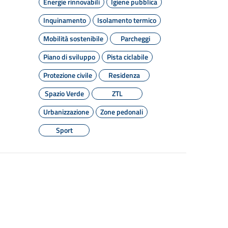
Energie rinnovabili
Igiene pubblica
Inquinamento
Isolamento termico
Mobilità sostenibile
Parcheggi
Piano di sviluppo
Pista ciclabile
Protezione civile
Residenza
Spazio Verde
ZTL
Urbanizzazione
Zone pedonali
Sport