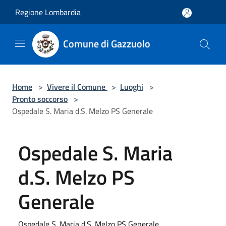
Salta al contenuto principale
Regione Lombardia
Comune di Gazzuolo
Home
>
Vivere il Comune
>
Luoghi
>
Pronto soccorso
>
Ospedale S. Maria d.S. Melzo PS Generale
Ospedale S. Maria
d.S. Melzo PS
Generale
Ospedale S. Maria d.S. Melzo PS Generale