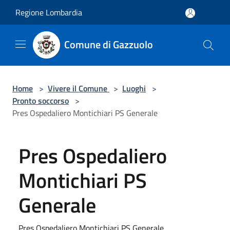
Salta al contenuto principale
Regione Lombardia
Comune di Gazzuolo
Home
>
Vivere il Comune
>
Luoghi
>
Pronto soccorso
>
Pres Ospedaliero Montichiari PS Generale
Pres Ospedaliero
Montichiari PS
Generale
Pres Ospedaliero Montichiari PS Generale