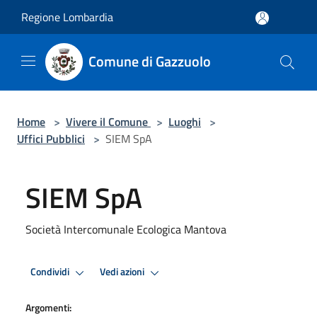
Salta al contenuto principale
Regione Lombardia
Comune di Gazzuolo
Home
>
Vivere il Comune
>
Luoghi
>
Uffici Pubblici
>
SIEM SpA
SIEM SpA
Società Intercomunale Ecologica Mantova
Condividi
Vedi azioni
Argomenti: