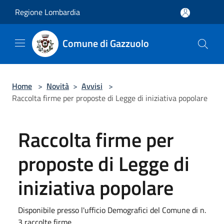
Salta al contenuto principale
Regione Lombardia
Comune di Gazzuolo
Home
>
Novità
>
Avvisi
>
Raccolta firme per proposte di Legge di iniziativa popolare
Raccolta firme per
proposte di Legge di
iniziativa popolare
Disponibile presso l'ufficio Demografici del Comune di n.
3 raccolte firme